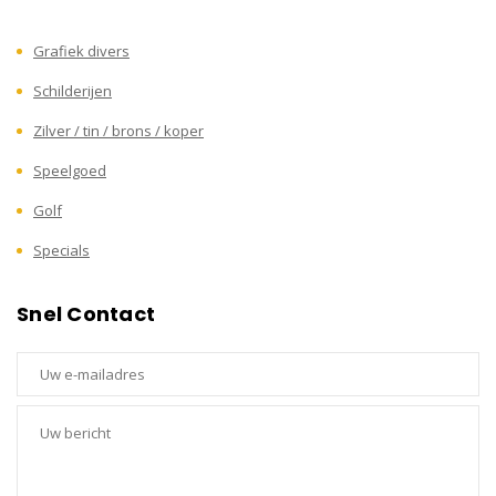
Grafiek divers
Schilderijen
Zilver / tin / brons / koper
Speelgoed
Golf
Specials
Snel Contact