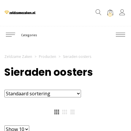
0
Categories
Zeldzame Zaken
>
Producten
>
Sieraden oosters
Sieraden oosters